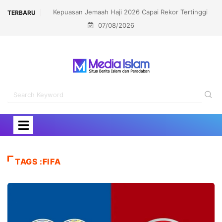
26 Capai Rekor Tertinggi
Politisi Muslim Berpeluang jadi Senat Mi
TERBARU
07/08/2026
 Persen
Kalahkan Kandidat Pro-Israel
TAGS :FIFA