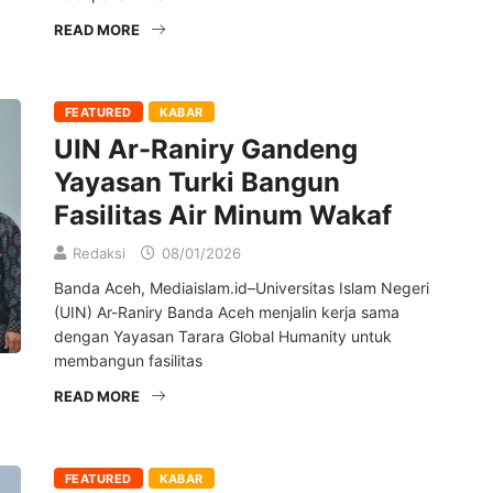
READ MORE
FEATURED
KABAR
UIN Ar-Raniry Gandeng
Yayasan Turki Bangun
Fasilitas Air Minum Wakaf
Redaksi
08/01/2026
Banda Aceh, Mediaislam.id–Universitas Islam Negeri
(UIN) Ar-Raniry Banda Aceh menjalin kerja sama
dengan Yayasan Tarara Global Humanity untuk
membangun fasilitas
READ MORE
FEATURED
KABAR