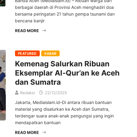
Banda Aceh (Mediaislam.id) – Ribuan warga dari
berbagai daerah di Provinsi Aceh menghadiri doa
bersama peringatan 21 tahun gempa tsunami dan
bencana banjir
READ MORE
FEATURED
KABAR
Kemenag Salurkan Ribuan
Eksemplar Al-Qur’an ke Aceh
dan Sumatra
Redaksi
22/12/2025
Jakarta, Mediaislam.id–Di antara ribuan bantuan
material yang disalurkan ke Aceh dan Sumatra,
terdengar suara anak-anak pengungsi yang ingin
mendapatkan bantuan
READ MORE