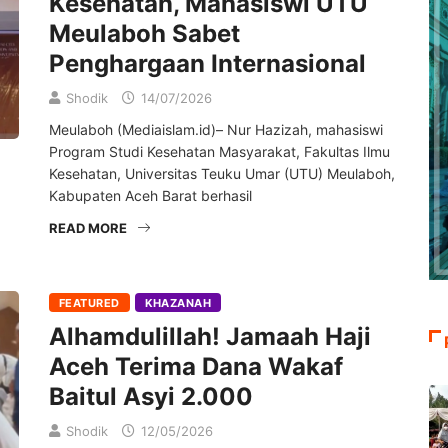
Kesehatan, Mahasiswi UTU
Meulaboh Sabet
Penghargaan Internasional
Shodik
14/07/2026
Meulaboh (Mediaislam.id)– Nur Hazizah, mahasiswi
Program Studi Kesehatan Masyarakat, Fakultas Ilmu
Kesehatan, Universitas Teuku Umar (UTU) Meulaboh,
Kabupaten Aceh Barat berhasil
READ MORE
FEATURED
KHAZANAH
Alhamdulillah! Jamaah Haji
Aceh Terima Dana Wakaf
Baitul Asyi 2.000
Shodik
12/05/2026