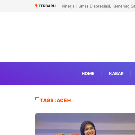
TERBARU
Menhaj: IKLHI 2026 Bukti Layanan Haji 
HOME
KABAR
TAGS :ACEH