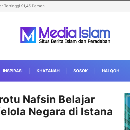
 Nasional 2026 di Semarang
INSPIRASI
KHAZANAH
SOSOK
HALQOH
otu Nafsin Belajar
elola Negara di Istana