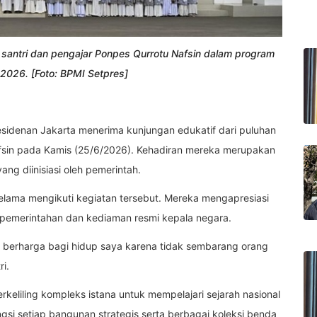
 santri dan pengajar Ponpes Qurrotu Nafsin dalam program
 2026. [Foto: BPMI Setpres]
sidenan Jakarta menerima kunjungan edukatif dari puluhan
afsin pada Kamis (25/6/2026). Kehadiran mereka merupakan
ang diinisiasi oleh pemerintah.
selama mengikuti kegiatan tersebut. Mereka mengapresiasi
 pemerintahan dan kediaman resmi kepala negara.
 berharga bagi hidup saya karena tidak sembarang orang
ri.
eliling kompleks istana untuk mempelajari sejarah nasional
si setiap bangunan strategis serta berbagai koleksi benda