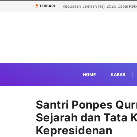
TERBARU
Capai Rekor Tertinggi 91,45 Persen
Bawa Syiar Al-Qur’an Inklusif, MTQ
Hadirkan Eksibisi Disabilitas Rungu
HOME
KABAR
Santri Ponpes Qurr
Sejarah dan Tata K
Kepresidenan