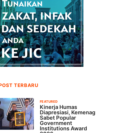
POST TERBARU
FEATURED
Kinerja Humas
Diapresiasi, Kemenag
Sabet Popular
Government
Institutions Award