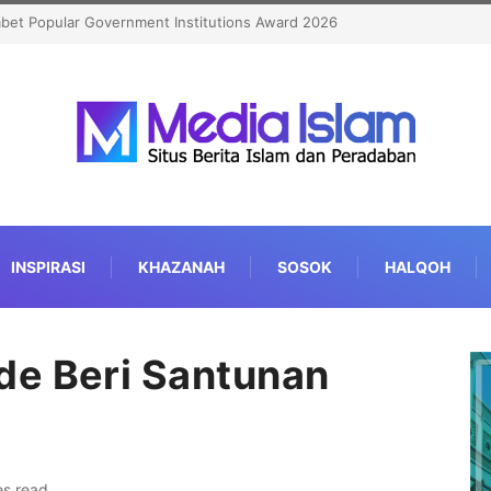
KLHI 2026 Bukti Layanan Haji Kian Berkualitas
INSPIRASI
KHAZANAH
SOSOK
HALQOH
de Beri Santunan
es read