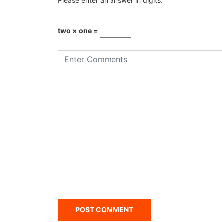
Please enter an answer in digits:
two × one =