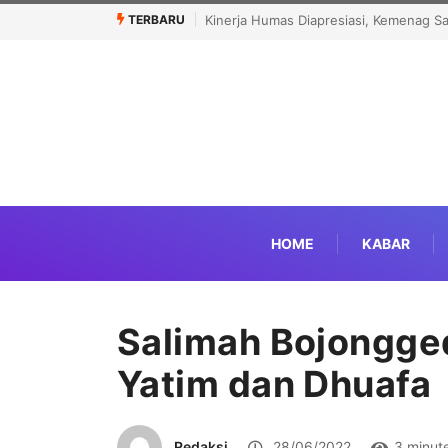
TERBARU
i, Kemenag Sabet Popular Government Institutions Award 2026
Menhaj: I
HOME
KABAR
Salimah Bojongge
Yatim dan Dhuafa
Redaksi
28/06/2022
3 minut