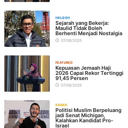
HALQOH
Sejarah yang Bekerja:
Maulid Tidak Boleh
Berhenti Menjadi Nostalgia
07/08/2026
FEATURED
Kepuasan Jemaah Haji
2026 Capai Rekor Tertinggi
91,45 Persen
07/08/2026
KABAR
Politisi Muslim Berpeluang
jadi Senat Michigan,
Kalahkan Kandidat Pro-
Israel