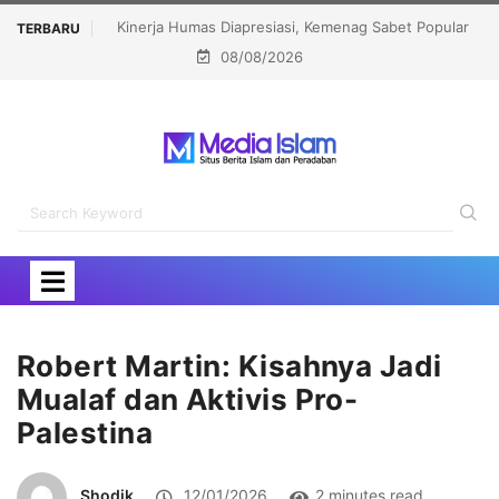
g Sabet Popular
Menhaj: IKLHI 2026 Bukti Layanan Haji Kian Berkualitas
TERBARU
08/08/2026
ard 2026
Robert Martin: Kisahnya Jadi
Mualaf dan Aktivis Pro-
Palestina
Shodik
12/01/2026
2 minutes read