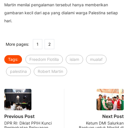
Martin menilai pengalaman tersebut hanya memberikan
gambaran kecil dari apa yang dialami warga Palestina setiap
hari.
More pages:
1
2
Tags:
Freedom Flotilla
islam
mualaf
palestina
Robert Martin
Previous Post
Next Post
DPR RI: Diklat PPIH Kunci
Ketum DMI Salurkan
Peningkatan Pelayanan
Bantuan untuk Masjid di