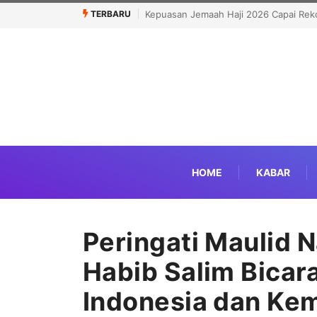
TERBARU
Capai Rekor Tertinggi 91,45 Persen
Politisi Muslim Berpeluang jadi Sen
Kandidat Pro-Israel
HOME
KABAR
Peringati Maulid 
Habib Salim Bicar
Indonesia dan Ke