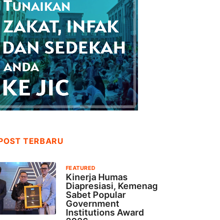
POST TERBARU
FEATURED
Kinerja Humas
Diapresiasi, Kemenag
Sabet Popular
Government
Institutions Award