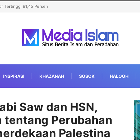
at Michigan, Kalahkan
INSPIRASI
KHAZANAH
SOSOK
HALQOH
Nabi Saw dan HSN,
a tentang Perubahan
merdekaan Palestina