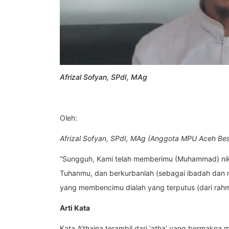
Afrizal Sofyan, SPdI, MAg
Oleh:
Afrizal Sofyan, SPdI, MAg (Anggota MPU Aceh Bes
“Sungguh, Kami telah memberimu (Muhammad) nik
Tuhanmu, dan berkurbanlah (sebagai ibadah dan m
yang membencimu dialah yang terputus (dari rahmat
Arti Kata
Kata A’thaina terambil dari ‘atha’ yang bermakna