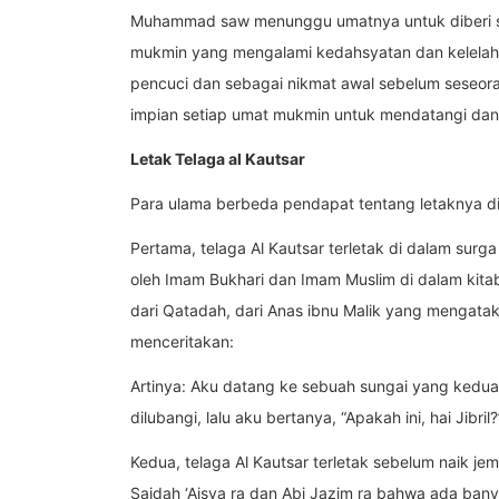
Muhammad saw menunggu umatnya untuk diberi sy
mukmin yang mengalami kedahsyatan dan kelelahan-
pencuci dan sebagai nikmat awal sebelum seseora
impian setiap umat mukmin untuk mendatangi da
Letak Telaga al Kautsar
Para ulama berbeda pendapat tentang letaknya di
Pertama, telaga Al Kautsar terletak di dalam surg
oleh Imam Bukhari dan Imam Muslim di dalam kita
dari Qatadah, dari Anas ibnu Malik yang mengatak
menceritakan:
Artinya: Aku datang ke sebuah sungai yang kedua
dilubangi, lalu aku bertanya, “Apakah ini, hai Jibril?
Kedua, telaga Al Kautsar terletak sebelum naik j
Saidah ‘Aisya ra dan Abi Jazim ra bahwa ada ban