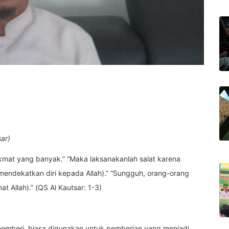
ar)
mat yang banyak.” “Maka laksanakanlah salat karena
endekatkan diri kepada Allah).” “Sungguh, orang-orang
 Allah).” (QS Al Kautsar: 1-3)
 memberi, biasa digunakan untuk pemberian yang menjadi