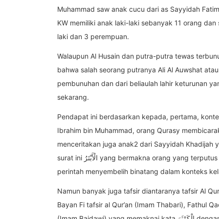
Muhammad saw anak cucu dari as Sayyidah Fatimah 
KW memiliki anak laki-laki sebanyak 11 orang dan
laki dan 3 perempuan.
Walaupun Al Husain dan putra-putra tewas terbun
bahwa salah seorang putranya Ali Al Auwshat atau Z
pembunuhan dan dari beliaulah lahir keturunan ya
sekarang.
Pendapat ini berdasarkan kepada, pertama, kontek
Ibrahim bin Muhammad, orang Qurasy membicaraka
menceritakan juga anak2 dari Sayyidah Khadijah
surat ini الْأَبْتَرُ yang bermakna orang yang terputus keturunannya. Ketiga, kata anhar yang dipahami sebagai
perintah menyembelih binatang dalam konteks kel
Namun banyak juga tafsir diantaranya tafsir Al Qur’
Bayan Fi tafsir al Qur’an (Imam Thabari), Fathul Qa
(Imam Baidawi) yang memaknai kata الْكَوْثَرَ dengan sebuah telaga di akhirat yang Allah berikan kepada Nabi