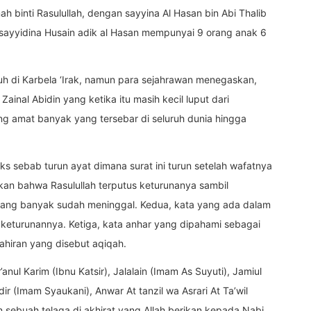
binti Rasulullah, dengan sayyina Al Hasan bin Abi Thalib
 sayyidina Husain adik al Hasan mempunyai 9 orang anak 6
uh di Karbela ‘Irak, namun para sejahrawan menegaskan,
ainal Abidin yang ketika itu masih kecil luput dari
ng amat banyak yang tersebar di seluruh dunia hingga
s sebab turun ayat dimana surat ini turun setelah wafatnya
n bahwa Rasulullah terputus keturunanya sambil
 yang banyak sudah meninggal. Kedua, kata yang ada dalam
ahiran yang disebut aqiqah.
anul Karim (Ibnu Katsir), Jalalain (Imam As Suyuti), Jamiul
dir (Imam Syaukani), Anwar At tanzil wa Asrari At Ta’wil