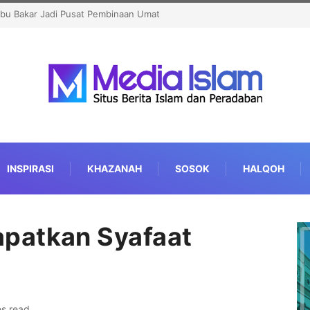
di Ajang Judi dan Kampanye LGBT
INSPIRASI
KHAZANAH
SOSOK
HALQOH
patkan Syafaat
es read