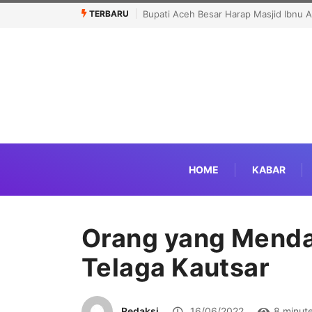
TERBARU
Lomba dan Karnaval HUT RI Jangan Ja
HOME
KABAR
Orang yang Menda
Telaga Kautsar
Redaksi
16/06/2022
8 minut