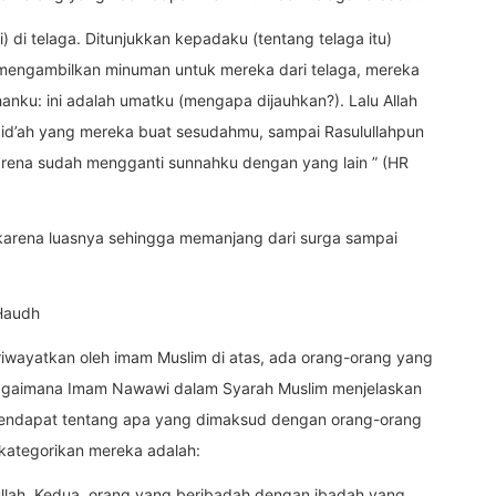
i) di telaga. Ditunjukkan kepadaku (tentang telaga itu)
n mengambilkan minuman untuk mereka dari telaga, mereka
anku: ini adalah umatku (mengapa dijauhkan?). Lalu Allah
bid’ah yang mereka buat sesudahmu, sampai Rasulullahpun
karena sudah mengganti sunnahku dengan yang lain ” (HR
a, karena luasnya sehingga memanjang dari surga sampai
Haudh
riwayatkan oleh imam Muslim di atas, ada orang-orang yang
sebagaimana Imam Nawawi dalam Syarah Muslim menjelaskan
pendapat tentang apa yang dimaksud dengan orang-orang
ikategorikan mereka adalah:
llah. Kedua, orang yang beribadah dengan ibadah yang