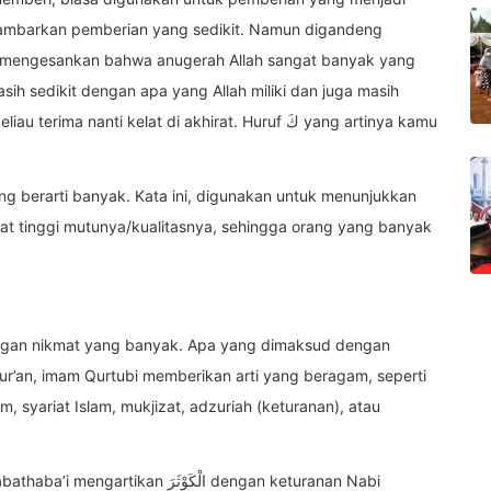
gambarkan pemberian yang sedikit. Namun digandeng
g mengesankan bahwa anugerah Allah sangat banyak yang
 sedikit dengan apa yang Allah miliki dan juga masih
anti kelat di akhirat. Huruf كَ yang artinya kamu
yang berarti banyak. Kata ini, digunakan untuk menunjukkan
t tinggi mutunya/kualitasnya, sehingga orang yang banyak
dengan nikmat yang banyak. Apa yang dimaksud dengan
 Qur’an, imam Qurtubi memberikan arti yang beragam, seperti
m, syariat Islam, mukjizat, adzuriah (keturanan), atau
 الْكَوْثَرَ dengan keturanan Nabi