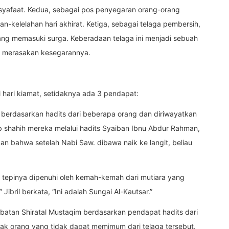
afaat. Kedua, sebagai pos penyegaran orang-orang
kelelahan hari akhirat. Ketiga, sebagai telaga pembersih,
ng memasuki surga. Keberadaan telaga ini menjadi sebuah
n merasakan kesegarannya.
 hari kiamat, setidaknya ada 3 pendapat:
a berdasarkan hadits dari beberapa orang dan diriwayatkan
b shahih mereka melalui hadits Syaiban Ibnu Abdur Rahman,
an bahwa setelah Nabi Saw. dibawa naik ke langit, beliau
 tepinya dipenuhi oleh kemah-kemah dari mutiara yang
” Jibril berkata, “Ini adalah Sungai Al-Kautsar.”
embatan Shiratal Mustaqim berdasarkan pendapat hadits dari
yak orang yang tidak dapat memimum dari telaga tersebut.