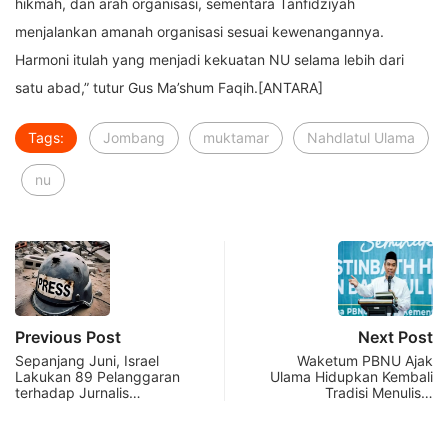
hikmah, dan arah organisasi, sementara Tanfidziyah
menjalankan amanah organisasi sesuai kewenangannya.
Harmoni itulah yang menjadi kekuatan NU selama lebih dari
satu abad,” tutur Gus Ma’shum Faqih.[
ANTARA]
Tags:
Jombang
muktamar
Nahdlatul Ulama
nu
Previous Post
Next Post
Sepanjang Juni, Israel
Waketum PBNU Ajak
Lakukan 89 Pelanggaran
Ulama Hidupkan Kembali
terhadap Jurnalis…
Tradisi Menulis…