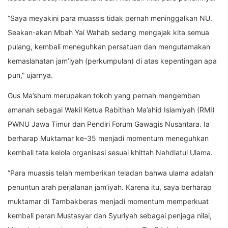
“Saya meyakini para
muassis
tidak pernah meninggalkan NU.
Seakan-akan Mbah Yai Wahab sedang mengajak kita semua
pulang, kembali meneguhkan persatuan dan mengutamakan
kemaslahatan
jam’iyah
(perkumpulan) di atas kepentingan apa
pun,” ujarnya.
Gus Ma’shum merupakan tokoh yang pernah mengemban
amanah sebagai Wakil Ketua Rabithah Ma’ahid Islamiyah (RMI)
PWNU Jawa Timur dan Pendiri Forum Gawagis Nusantara. Ia
berharap Muktamar ke-35 menjadi momentum meneguhkan
kembali tata kelola organisasi sesuai
khittah
Nahdlatul Ulama.
“Para
muassis
telah memberikan teladan bahwa ulama adalah
penuntun arah perjalanan
jam’iyah
. Karena itu, saya berharap
muktamar di Tambakberas menjadi momentum memperkuat
kembali peran Mustasyar dan Syuriyah sebagai penjaga nilai,