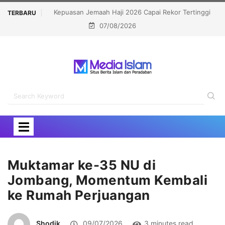
kor Tertinggi
Politisi Muslim Berpeluang jadi Senat Michigan,
TERBARU
07/08/2026
Kalahkan Kandidat Pro-Israel
Muktamar ke-35 NU di
Jombang, Momentum Kembali
ke Rumah Perjuangan
Shodik
09/07/2026
3 minutes read