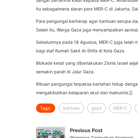
sangat berterima kasih kepada MER-C. Alhamdulilla
itu sebagaimana siaran pers MER-C di Jakarta, Sa
Para pengungsi berharap agar bantuan serupa dapa
Selain itu, Warga Gaza juga menyampaikan apresi
Sebelumnya pada 18 Agustus, MER-C juga telah 
bagi staf Rumah Sakit Al-Shifa di Kota Gaza.
Blokade ketat yang diberlakukan Zionis Israel se
semakin parah di Jalur Gaza.
Ribuan pengungsi terpaksa bertahan hidup dengan 
mengakibatkan kelaparan akut dan malnutrisi.[]
Tags:
bantuan
gaza
MER-C
Previous Post
Wamenag Sampaikan Apresiasi