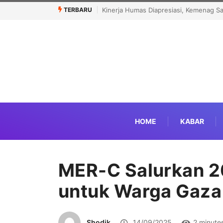
TERBARU
s Diapresiasi, Kemenag Sabet Popular Government Institutions Award 2
HOME
KABAR
MER-C Salurkan 
untuk Warga Gaza
Shodik
14/09/2025
2 minute