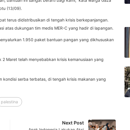
h, bantuan ini sangat berarti bagi kami,” kata warga Gaza
btu (13/09).
t terus didistribusikan di tengah krisis berkepanjangan.
asi atas dukungan tim medis MER-C yang hadir di lapangan.
menyalurkan 1.950 paket bantuan pangan yang dikhususkan
jak 2 Maret telah menyebabkan krisis kemanusiaan yang
kondisi serba terbatas, di tengah krisis makanan yang
palestina
Next Post
Anak Indonesia Lakukan Aksi