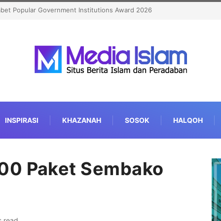
026
Menhaj: IKLHI 2026 Bukti Layanan Haji Kian Berkualitas
INSPIRASI
KHAZANAH
SOSOK
HALQOH
200 Paket Sembako
s read