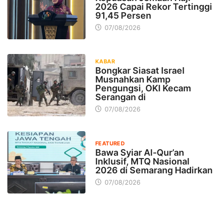
2026 Capai Rekor Tertinggi
91,45 Persen
07/08/2026
KABAR
Bongkar Siasat Israel
Musnahkan Kamp
Pengungsi, OKI Kecam
Serangan di
07/08/2026
FEATURED
Bawa Syiar Al-Qur’an
Inklusif, MTQ Nasional
2026 di Semarang Hadirkan
07/08/2026