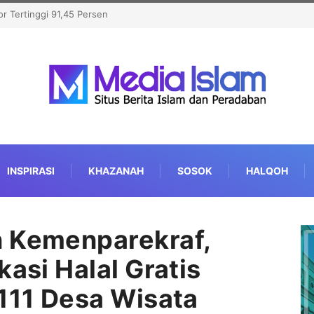
 Senat Michigan, Kalahkan
INSPIRASI
KHAZANAH
SOSOK
HALQOH
n Kemenparekraf,
kasi Halal Gratis
.111 Desa Wisata