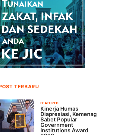
POST TERBARU
FEATURED
Kinerja Humas
Diapresiasi, Kemenag
Sabet Popular
Government
Institutions Award