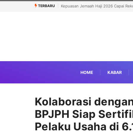
TERBARU
026 Capai Rekor Tertinggi 91,45 Persen
Politisi Muslim Berpeluang jadi
Kandidat Pro-Israel
HOME
KABAR
Kolaborasi denga
BPJPH Siap Sertifi
Pelaku Usaha di 6