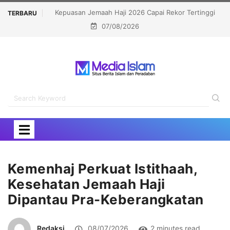
ekor Tertinggi
Politisi Muslim Berpeluang jadi Senat Michigan,
TERBARU
07/08/2026
Kalahkan Kandidat Pro-Israel
Kemenhaj Perkuat Istithaah,
Kesehatan Jemaah Haji
Dipantau Pra-Keberangkatan
Redaksi
08/07/2026
2 minutes read