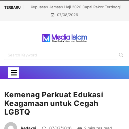
kor Tertinggi
Politisi Muslim Berpeluang jadi Senat Michigan,
TERBARU
07/08/2026
Kalahkan Kandidat Pro-Israel
Kemenag Perkuat Edukasi
Keagamaan untuk Cegah
LGBTQ
Redaksi
07/07/2026
2 minutes read