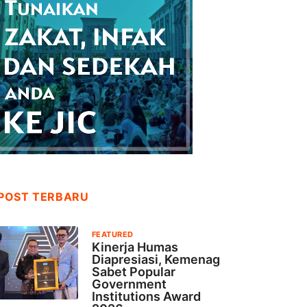
POST TERBARU
FEATURED
Kinerja Humas
Diapresiasi, Kemenag
Sabet Popular
Government
Institutions Award