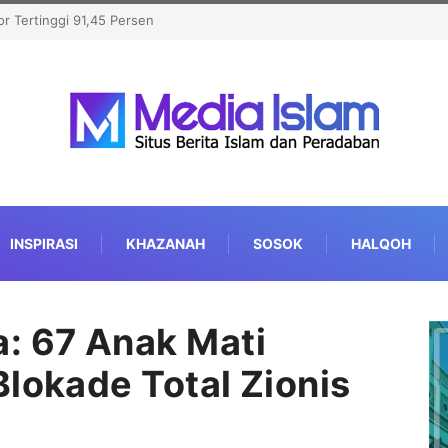
t Michigan, Kalahkan
INSPIRASI
KHAZANAH
SOSOK
HALQOH
: 67 Anak Mati
Blokade Total Zionis