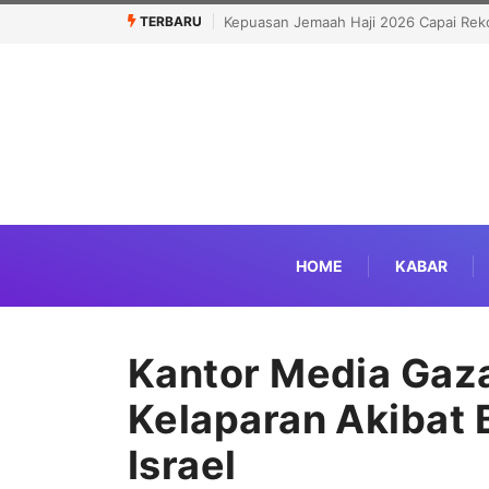
TERBARU
apai Rekor Tertinggi 91,45 Persen
Politisi Muslim Berpeluang jadi Sena
Kandidat Pro-Israel
HOME
KABAR
Kantor Media Gaza
Kelaparan Akibat 
Israel