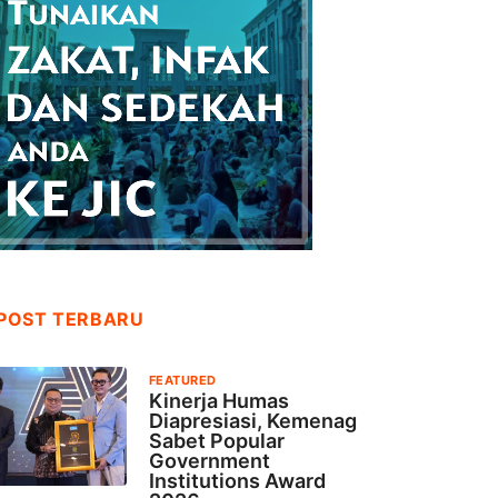
POST TERBARU
FEATURED
Kinerja Humas
Diapresiasi, Kemenag
Sabet Popular
Government
Institutions Award