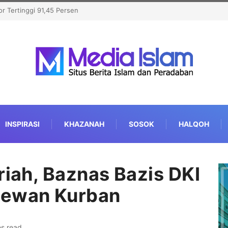
n Kamp Pengungsi, OKI Kecam
INSPIRASI
KHAZANAH
SOSOK
HALQOH
riah, Baznas Bazis DKI
Hewan Kurban
es read