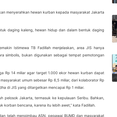
akan menyerahkan hewan kurban kepada masyarakat Jakarta
entuk daging kaleng, hewan hidup dan dalam bentuk daging
emakin Istimewa TB Fadillah menjelaskan, area JIS hanya
ra simbolis, bukan digunakan sebagai tempat pemotongan
a Rp 14 miliar agar target 1.000 ekor hewan kurban dapat
i masyarakat umum sebesar Rp 6,5 miliar, dari kolaborator Rp
Adha di JIS yang ditargetkan mencapai Rp 1 miliar.
ruh pelosok Jakarta, termasuk ke kepulauan Seribu. Bahkan,
k korban bencana, karena itu lebih awet,” kata Fadillah.
wedan telah mengimbau ASN, pegawai BUMD dan masyarakat