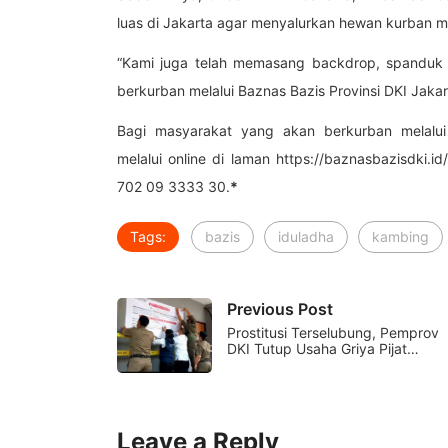
luas di Jakarta agar menyalurkan hewan kurban me
“Kami juga telah memasang
backdrop
, spanduk
berkurban melalui Baznas Bazis Provinsi DKI Jakart
Bagi masyarakat yang akan berkurban melalui
melalui
online
di laman
https://baznasbazisdki.id
702 09 3333 30.
*
Tags:
bazis
iduladha
kambing
Previous Post
Prostitusi Terselubung, Pemprov
DKI Tutup Usaha Griya Pijat…
Leave a Reply