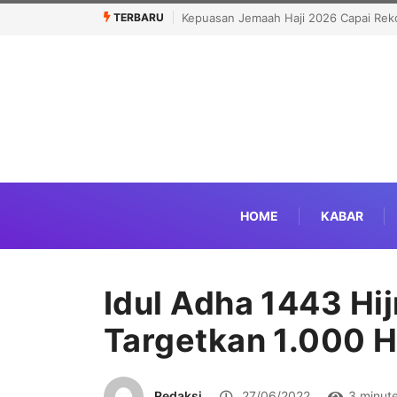
TERBARU
26 Capai Rekor Tertinggi 91,45 Persen
Bongkar Siasat Israel Musnahka
Serangan di Yerusalem
HOME
KABAR
Idul Adha 1443 Hij
Targetkan 1.000 
Redaksi
27/06/2022
3 minut