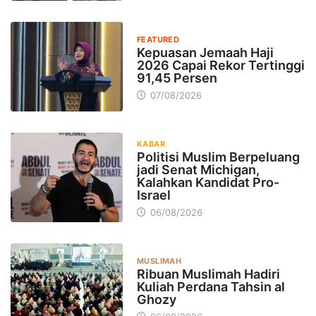
FEATURED
Kepuasan Jemaah Haji
2026 Capai Rekor Tertinggi
91,45 Persen
07/08/2026
KABAR
Politisi Muslim Berpeluang
jadi Senat Michigan,
Kalahkan Kandidat Pro-
Israel
06/08/2026
MUSLIMAH
Ribuan Muslimah Hadiri
Kuliah Perdana Tahsin al
Ghozy