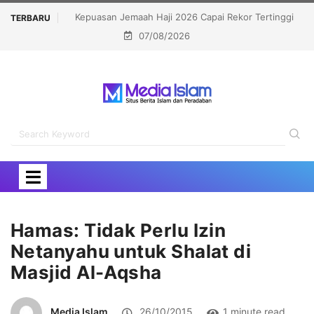
emaah Haji 2026 Capai Rekor Tertinggi
Politisi Muslim Berpeluang 
TERBARU
07/08/2026
91,45 Persen
Kalahkan Kandidat
Hamas: Tidak Perlu Izin
Netanyahu untuk Shalat di
Masjid Al-Aqsha
Media Islam
26/10/2015
1 minute read