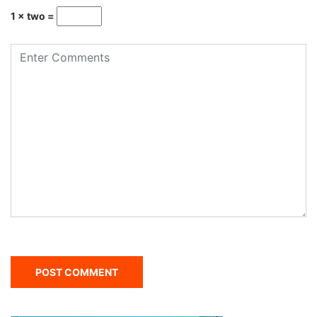
1 × two =