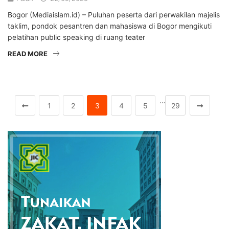
Bogor (Mediaislam.id) – Puluhan peserta dari perwakilan majelis
taklim, pondok pesantren dan mahasiswa di Bogor mengikuti
pelatihan public speaking di ruang teater
READ MORE
…
1
2
3
4
5
29