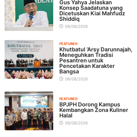
Gus Yahya Jelaskan
Konsep Saadatuna yang
Dicetuskan Kiai Mahfudz
Shiddiq
06/08/2026
FEATURED
Khutbatul ‘Arsy Darunnajah,
Meneguhkan Tradisi
Pesantren untuk
Pencetakan Karakter
Bangsa
06/08/2026
FEATURED
BPJPH Dorong Kampus
Kembangkan Zona Kuliner
Halal
06/08/2026