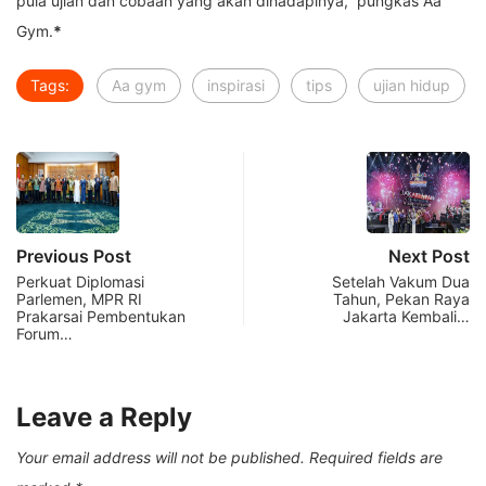
pula ujian dan cobaan yang akan dihadapinya,” pungkas Aa
Gym.
*
Tags:
Aa gym
inspirasi
tips
ujian hidup
Previous Post
Next Post
Perkuat Diplomasi
Setelah Vakum Dua
Parlemen, MPR RI
Tahun, Pekan Raya
Prakarsai Pembentukan
Jakarta Kembali…
Forum…
Leave a Reply
Your email address will not be published.
Required fields are