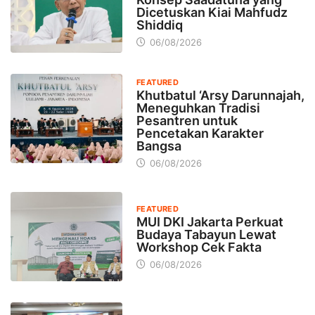
Dicetuskan Kiai Mahfudz
Shiddiq
06/08/2026
FEATURED
Khutbatul ‘Arsy Darunnajah,
Meneguhkan Tradisi
Pesantren untuk
Pencetakan Karakter
Bangsa
06/08/2026
FEATURED
MUI DKI Jakarta Perkuat
Budaya Tabayun Lewat
Workshop Cek Fakta
06/08/2026