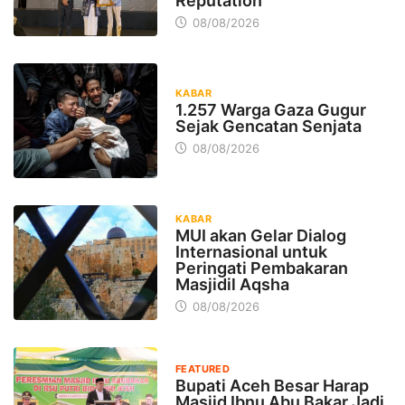
Reputation
08/08/2026
KABAR
1.257 Warga Gaza Gugur
Sejak Gencatan Senjata
08/08/2026
KABAR
MUI akan Gelar Dialog
Internasional untuk
Peringati Pembakaran
Masjidil Aqsha
08/08/2026
FEATURED
Bupati Aceh Besar Harap
Masjid Ibnu Abu Bakar Jadi