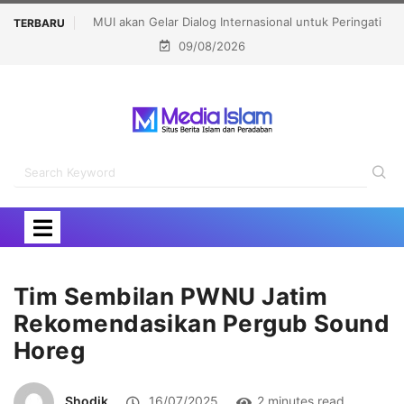
untuk Peringati
Bupati Aceh Besar Harap Masjid Ibnu Abu Bakar Jadi
TERBARU
09/08/2026
sha
Pusat Pembinaan Umat
Tim Sembilan PWNU Jatim
Rekomendasikan Pergub Sound
Horeg
Shodik
16/07/2025
2 minutes read