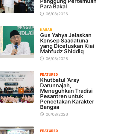
Panggung Pertemuan
Para Bakal
06/08/2026
KABAR
Gus Yahya Jelaskan
Konsep Saadatuna
yang Dicetuskan Kiai
Mahfudz Shiddiq
06/08/2026
FEATURED
Khutbatul ‘Arsy
Darunnajah,
Meneguhkan Tradisi
Pesantren untuk
Pencetakan Karakter
Bangsa
06/08/2026
FEATURED