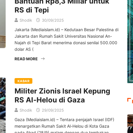
Bantuan Rp8,3 Miliar untuk
RS di Tepi
Shodik
30/09/2025
Jakarta (Mediaislam.id) – Kedutaan Besar Palestina di
Jakarta dan Rumah Sakit Universitas Nasional An-
Najah di Tepi Barat menerima donasi senilai 500.000
dolar AS (
READ MORE
KABAR
Militer Zionis Israel Kepung
RS Al-Helou di Gaza
Shodik
29/09/2025
Gaza (Mediaislam.id) – Tentara penjajah Israel (IDF)
menargetkan Rumah Sakit Al-Helou di Kota Gaza
pada Ahad (28/9) malam dengan dua tembakan