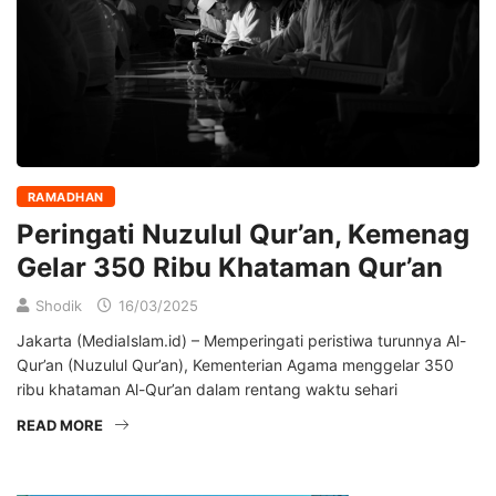
RAMADHAN
Peringati Nuzulul Qur’an, Kemenag
Gelar 350 Ribu Khataman Qur’an
Shodik
16/03/2025
Jakarta (MediaIslam.id) – Memperingati peristiwa turunnya Al-
Qur’an (Nuzulul Qur’an), Kementerian Agama menggelar 350
ribu khataman Al-Qur’an dalam rentang waktu sehari
READ MORE