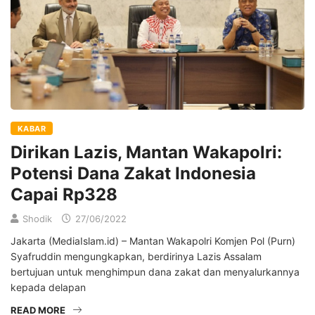
KABAR
Dirikan Lazis, Mantan Wakapolri:
Potensi Dana Zakat Indonesia
Capai Rp328
Shodik
27/06/2022
Jakarta (MediaIslam.id) – Mantan Wakapolri Komjen Pol (Purn)
Syafruddin mengungkapkan, berdirinya Lazis Assalam
bertujuan untuk menghimpun dana zakat dan menyalurkannya
kepada delapan
READ MORE