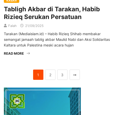
KABAR
Tabligh Akbar di Tarakan, Habib
Rizieq Serukan Persatuan
Falah
21/09/2025
Tarakan (Mediaislam.id) – Habib Rizieq Shihab membakar
semangat jamaah tablig akbar Maulid Nabi dan Aksi Solidaritas
Kaltara untuk Palestina meski acara hujan
READ MORE
1
2
3