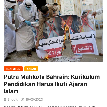
FEATURED
KABAR
Putra Mahkota Bahrain: Kurikulum
Pendidikan Harus Ikuti Ajaran
Islam
Shodik
16/05/2023
Manama (MediaIslam.id) – Bahrain memerintahkan sekolah