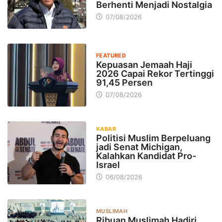
Berhenti Menjadi Nostalgia
07/08/2026
FEATURED
Kepuasan Jemaah Haji
2026 Capai Rekor Tertinggi
91,45 Persen
07/08/2026
KABAR
Politisi Muslim Berpeluang
jadi Senat Michigan,
Kalahkan Kandidat Pro-
Israel
06/08/2026
MUSLIMAH
Ribuan Muslimah Hadiri