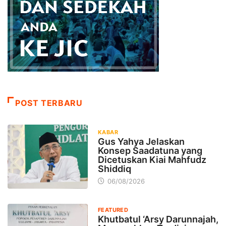
POST TERBARU
KABAR
Gus Yahya Jelaskan
Konsep Saadatuna yang
Dicetuskan Kiai Mahfudz
Shiddiq
06/08/2026
FEATURED
Khutbatul ‘Arsy Darunnajah,