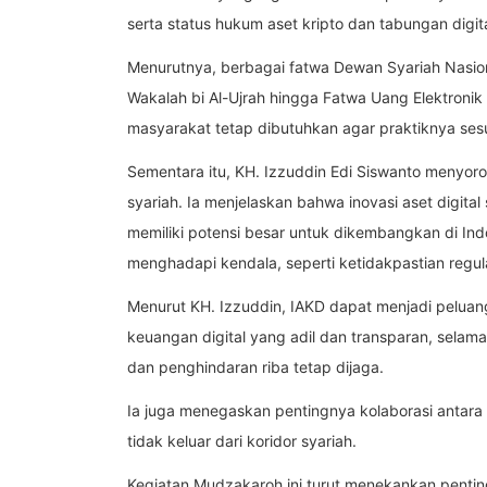
serta status hukum aset kripto dan tabungan digita
Menurutnya, berbagai fatwa Dewan Syariah Nasion
Wakalah bi Al-Ujrah hingga Fatwa Uang Elektroni
masyarakat tetap dibutuhkan agar praktiknya sesu
Sementara itu, KH. Izzuddin Edi Siswanto menyoroti
syariah. Ia menjelaskan bahwa inovasi aset digital 
memiliki potensi besar untuk dikembangkan di In
menghadapi kendala, seperti ketidakpastian regul
Menurut KH. Izzuddin, IAKD dapat menjadi pelua
keuangan digital yang adil dan transparan, selama 
dan penghindaran riba tetap dijaga.
Ia juga menegaskan pentingnya kolaborasi antara ul
tidak keluar dari koridor syariah.
Kegiatan Mudzakaroh ini turut menekankan pentingn