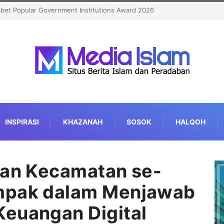
Kian Berkualitas
INSPIRASI
KHAZANAH
SOSOK
HALQOH
dan Kecamatan se-
mpak dalam Menjawab
Keuangan Digital