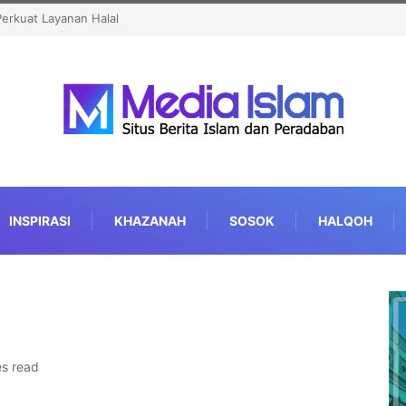
ya Indonesia Terdepan dalam Boikot
INSPIRASI
KHAZANAH
SOSOK
HALQOH
es read