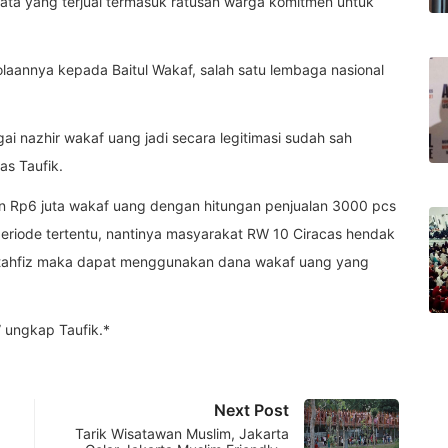
ata yang terjual termasuk ratusan warga komitmen untuk
olaannya kepada Baitul Wakaf, salah satu lembaga nasional
agai nazhir wakaf uang jadi secara legitimasi sudah sah
as Taufik.
kan Rp6 juta wakaf uang dengan hitungan penjualan 3000 pcs
periode tertentu, nantinya masyarakat RW 10 Ciracas hendak
h tahfiz maka dapat menggunakan dana wakaf uang yang
” ungkap Taufik.*
Next Post
Tarik Wisatawan Muslim, Jakarta