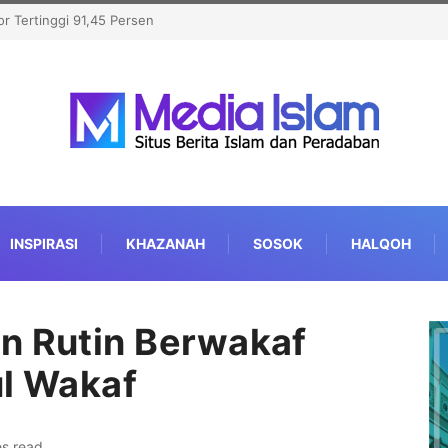
nat Michigan, Kalahkan
INSPIRASI
KHAZANAH
SOSOK
HALQOH
n Rutin Berwakaf
ul Wakaf
es read