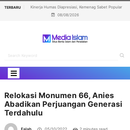
 Sabet Popular
Menhaj: IKLHI 2026 Bukti Layanan Haji Kian Berkualitas
TERBARU
08/08/2026
rd 2026
Relokasi Monumen 66, Anies
Abadikan Perjuangan Generasi
Terdahulu
Falah
05/10/2022
2 minutes read