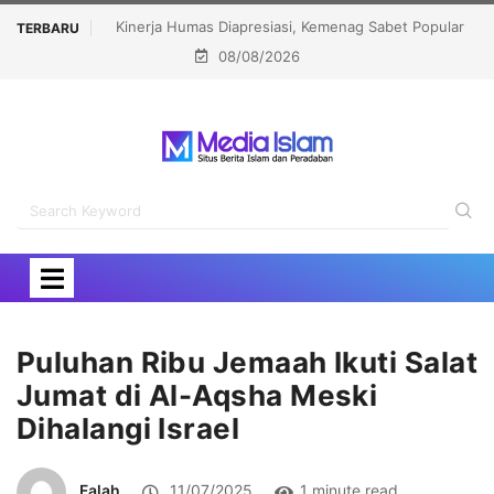
, Kemenag Sabet Popular
Menhaj: IKLHI 2026 Bukti Layanan Haji Kian Be
TERBARU
08/08/2026
tions Award 2026
Puluhan Ribu Jemaah Ikuti Salat
Jumat di Al-Aqsha Meski
Dihalangi Israel
Falah
11/07/2025
1 minute read