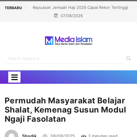
ekor Tertinggi
Bongkar Siasat Israel Musnahkan Kamp Pengungsi,
TERBARU
07/08/2026
OKI Kecam Serangan di Yerusalem
Permudah Masyarakat Belajar
Shalat, Kemenag Susun Modul
Ngaji Fasolatan
Shodik
08/08/2025
2 minutes read