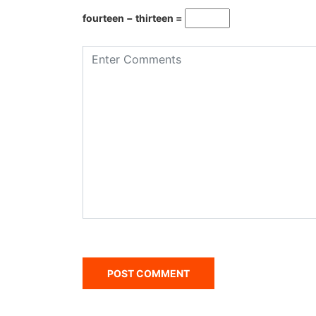
fourteen − thirteen =