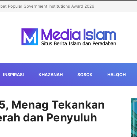
aji Kian Berkualitas
INSPIRASI
KHAZANAH
SOSOK
HALQOH
5, Menag Tekankan
erah dan Penyuluh