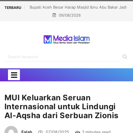
 Abu Bakar Jadi
Lomba dan Karnaval HUT RI Jangan Jadi Ajang Judi
TERBARU
09/08/2026
t
dan Kampanye LGBT
MUI Keluarkan Seruan
Internasional untuk Lindungi
Al-Aqsha dari Serbuan Zionis
Falah
07/08/2025
2 minutes read