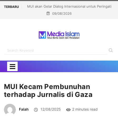
ntuk Peringati
Bupati Aceh Besar Harap Masjid Ibnu Abu Bakar Jadi
TERBARU
09/08/2026
ha
Pusat Pembinaan Umat
MUI Kecam Pembunuhan
terhadap Jurnalis di Gaza
Falah
12/08/2025
2 minutes read