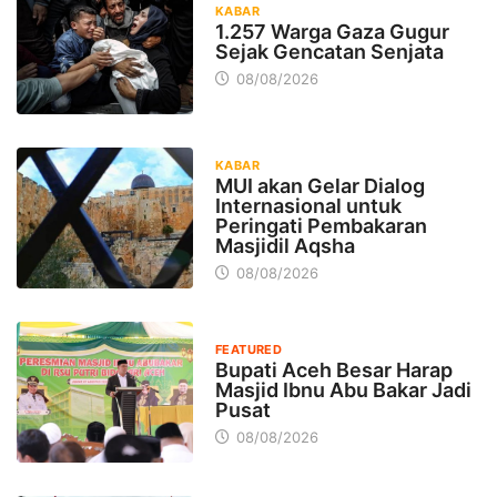
KABAR
1.257 Warga Gaza Gugur
Sejak Gencatan Senjata
08/08/2026
KABAR
MUI akan Gelar Dialog
Internasional untuk
Peringati Pembakaran
Masjidil Aqsha
08/08/2026
FEATURED
Bupati Aceh Besar Harap
Masjid Ibnu Abu Bakar Jadi
Pusat
08/08/2026