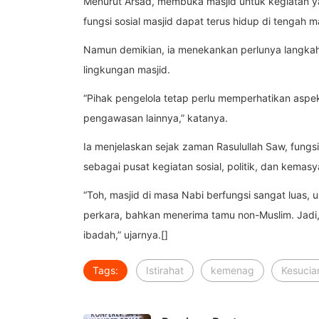
Menurut Arsad, membuka masjid untuk kegiatan y
fungsi sosial masjid dapat terus hidup di tengah 
Namun demikian, ia menekankan perlunya langkah 
lingkungan masjid.
“Pihak pengelola tetap perlu memperhatikan as
pengawasan lainnya,” katanya.
Ia menjelaskan sejak zaman Rasulullah Saw, fungsi
sebagai pusat kegiatan sosial, politik, dan kemas
“Toh, masjid di masa Nabi berfungsi sangat luas,
perkara, bahkan menerima tamu non-Muslim. Jadi,
ibadah,” ujarnya.[]
Tags:
Istirahat
kemenag
Kesucia