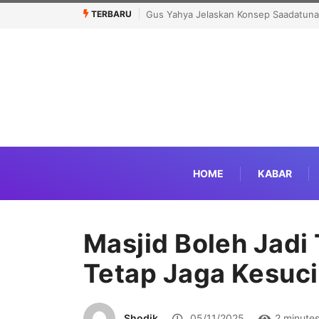
TERBARU
yang Dicetuskan Kiai Mahfudz Shiddiq
Khutbatul ‘Arsy Darunnajah, Men
Pencetakan Karakter Bangsa
HOME
KABAR
Masjid Boleh Jadi 
Tetap Jaga Kesuc
Shodik
05/11/2025
2 minute