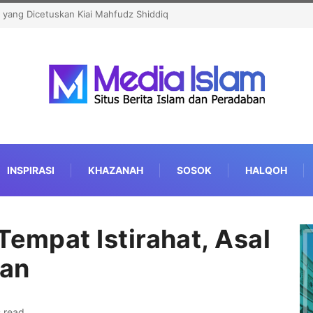
eguhkan Tradisi Pesantren untuk
INSPIRASI
KHAZANAH
SOSOK
HALQOH
Tempat Istirahat, Asal
ian
s read