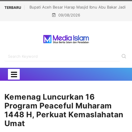
Abu Bakar Jadi
Lomba dan Karnaval HUT RI Jangan Jadi Ajang Judi
TERBARU
09/08/2026
dan Kampanye LGBT
Kemenag Luncurkan 16
Program Peaceful Muharam
1448 H, Perkuat Kemaslahatan
Umat