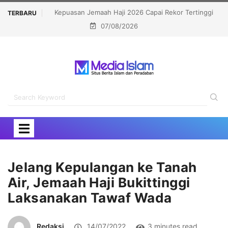
kor Tertinggi
Politisi Muslim Berpeluang jadi Senat Michigan,
TERBARU
07/08/2026
Kalahkan Kandidat Pro-Israel
Jelang Kepulangan ke Tanah
Air, Jemaah Haji Bukittinggi
Laksanakan Tawaf Wada
Redaksi
14/07/2022
3 minutes read