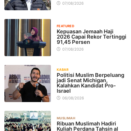
07/08/2026
FEATURED
Kepuasan Jemaah Haji
2026 Capai Rekor Tertinggi
91,45 Persen
07/08/2026
KABAR
Politisi Muslim Berpeluang
jadi Senat Michigan,
Kalahkan Kandidat Pro-
Israel
06/08/2026
MUSLIMAH
Ribuan Muslimah Hadiri
Kuliah Perdana Tahsin al