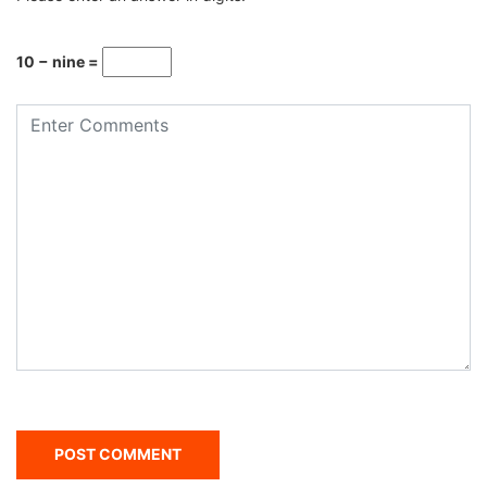
10 − nine =