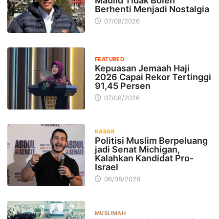
Maulid Tidak Boleh
Berhenti Menjadi Nostalgia
07/08/2026
FEATURED
Kepuasan Jemaah Haji
2026 Capai Rekor Tertinggi
91,45 Persen
07/08/2026
KABAR
Politisi Muslim Berpeluang
jadi Senat Michigan,
Kalahkan Kandidat Pro-
Israel
06/08/2026
MUSLIMAH