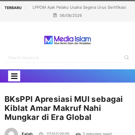
us Sertifikasi
Muslim Family Expo 2026 Bidik 12 Ribu Pengunjung,
TERBARU
06/08/2026
Hadirkan Bazar Halal hingga Kajian Nasional
BKsPPI Apresiasi MUI sebagai
Kiblat Amar Makruf Nahi
Mungkar di Era Global
Falah
27/07/2025
2 minutes read