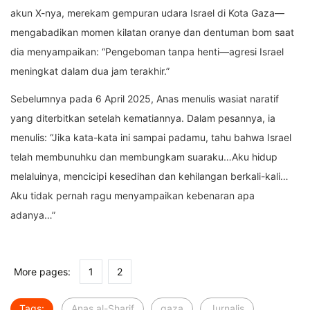
akun X-nya, merekam gempuran udara Israel di Kota Gaza—
mengabadikan momen kilatan oranye dan dentuman bom saat
dia menyampaikan: “Pengeboman tanpa henti—agresi Israel
meningkat dalam dua jam terakhir.”
Sebelumnya pada 6 April 2025, Anas menulis wasiat naratif
yang diterbitkan setelah kematiannya. Dalam pesannya, ia
menulis: “Jika kata-kata ini sampai padamu, tahu bahwa Israel
telah membunuhku dan membungkam suaraku…Aku hidup
melaluinya, mencicipi kesedihan dan kehilangan berkali-kali…
Aku tidak pernah ragu menyampaikan kebenaran apa
adanya…”
More pages:
1
2
Tags:
Anas al-Sharif
gaza
Jurnalis