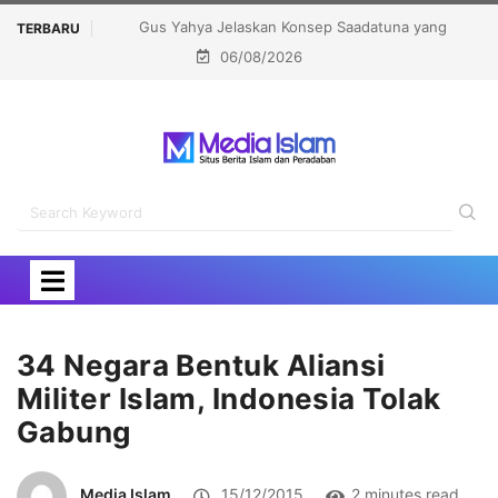
sep Saadatuna yang
Khutbatul ‘Arsy Darunnajah, Meneguhkan Tra
TERBARU
06/08/2026
hfudz Shiddiq
Pesantren untuk Pencetakan Karakter Ban
34 Negara Bentuk Aliansi
Militer Islam, Indonesia Tolak
Gabung
Media Islam
15/12/2015
2 minutes read