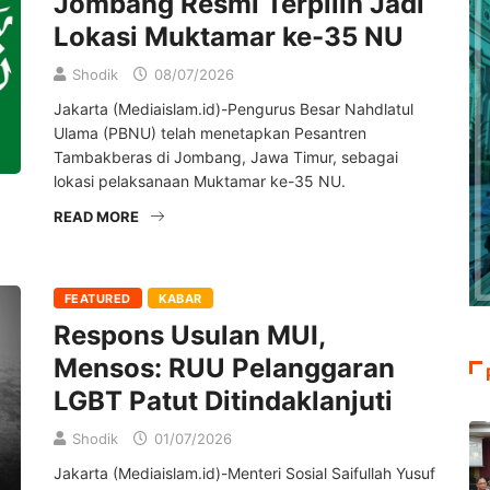
Jombang Resmi Terpilih Jadi
Lokasi Muktamar ke-35 NU
Shodik
08/07/2026
Jakarta (Mediaislam.id)-Pengurus Besar Nahdlatul
Ulama (PBNU) telah menetapkan Pesantren
Tambakberas di Jombang, Jawa Timur, sebagai
lokasi pelaksanaan Muktamar ke-35 NU.
READ MORE
FEATURED
KABAR
Respons Usulan MUI,
Mensos: RUU Pelanggaran
LGBT Patut Ditindaklanjuti
Shodik
01/07/2026
Jakarta (Mediaislam.id)-Menteri Sosial Saifullah Yusuf