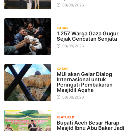
08/08/2026
KABAR
1.257 Warga Gaza Gugur
Sejak Gencatan Senjata
08/08/2026
KABAR
MUI akan Gelar Dialog
Internasional untuk
Peringati Pembakaran
Masjidil Aqsha
08/08/2026
FEATURED
Bupati Aceh Besar Harap
Masjid Ibnu Abu Bakar Jadi