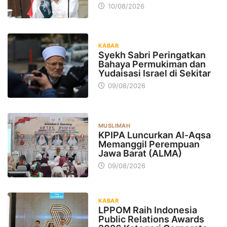
10/08/2026
KABAR
Syekh Sabri Peringatkan
Bahaya Permukiman dan
Yudaisasi Israel di Sekitar
09/08/2026
MUSLIMAH
KPIPA Luncurkan Al-Aqsa
Memanggil Perempuan
Jawa Barat (ALMA)
09/08/2026
KABAR
LPPOM Raih Indonesia
Public Relations Awards