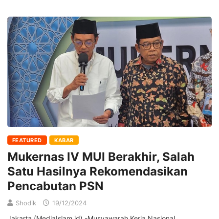
FEATURED
KABAR
Mukernas IV MUI Berakhir, Salah
Satu Hasilnya Rekomendasikan
Pencabutan PSN
Shodik
19/12/2024
Jakarta (MediaIslam.id) -Musyawarah Kerja Nasional