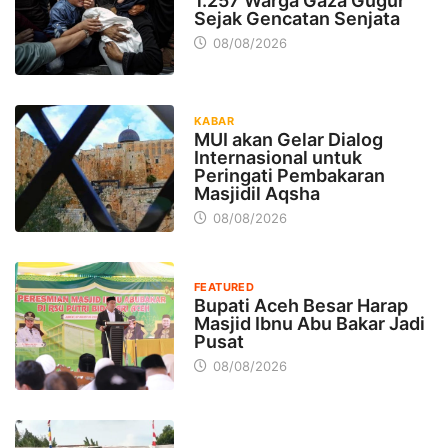
1.257 Warga Gaza Gugur
Sejak Gencatan Senjata
08/08/2026
KABAR
MUI akan Gelar Dialog
Internasional untuk
Peringati Pembakaran
Masjidil Aqsha
08/08/2026
FEATURED
Bupati Aceh Besar Harap
Masjid Ibnu Abu Bakar Jadi
Pusat
08/08/2026